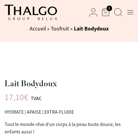
0
Men
Panier
Recherche
Mon compte
Lait Bodydoux
Accueil
»
Toofruit
»
Lait Bodydoux
17,10
€
TVAC
HYDRATE | APAISE | EXTRA-FLUIDE
Tout le monde rêve d’un corps à la peau toute douce, les
enfants aussi !