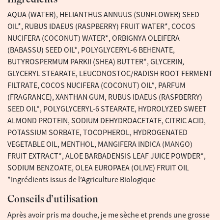
AQUA (WATER), HELIANTHUS ANNUUS (SUNFLOWER) SEED
OIL*, RUBUS IDAEUS (RASPBERRY) FRUIT WATER*, COCOS
NUCIFERA (COCONUT) WATER*, ORBIGNYA OLEIFERA
(BABASSU) SEED OIL*, POLYGLYCERYL-6 BEHENATE,
BUTYROSPERMUM PARKII (SHEA) BUTTER*, GLYCERIN,
GLYCERYL STEARATE, LEUCONOSTOC/RADISH ROOT FERMENT
FILTRATE, COCOS NUCIFERA (COCONUT) OIL*, PARFUM
(FRAGRANCE), XANTHAN GUM, RUBUS IDAEUS (RASPBERRY)
SEED OIL*, POLYGLYCERYL-6 STEARATE, HYDROLYZED SWEET
ALMOND PROTEIN, SODIUM DEHYDROACETATE, CITRIC ACID,
POTASSIUM SORBATE, TOCOPHEROL, HYDROGENATED
VEGETABLE OIL, MENTHOL, MANGIFERA INDICA (MANGO)
FRUIT EXTRACT*, ALOE BARBADENSIS LEAF JUICE POWDER*,
SODIUM BENZOATE, OLEA EUROPAEA (OLIVE) FRUIT OIL
*Ingrédients issus de l’Agriculture Biologique
Conseils d’utilisation
Après avoir pris ma douche, je me sèche et prends une grosse