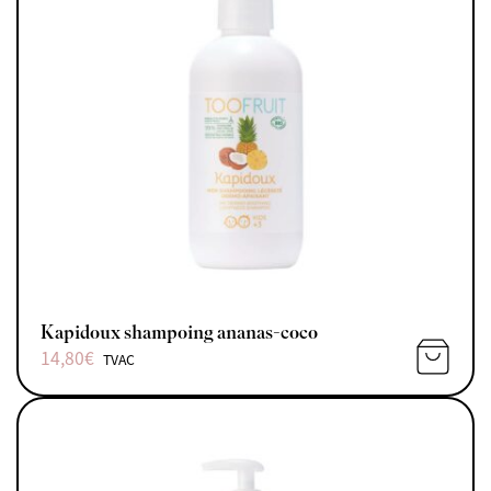
Kapidoux shampoing ananas-coco
14,80
€
TVAC
AJOUTE