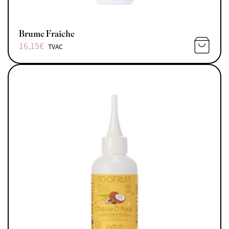
Brume Fraiche
16,15
€
TVAC
AJOUTE