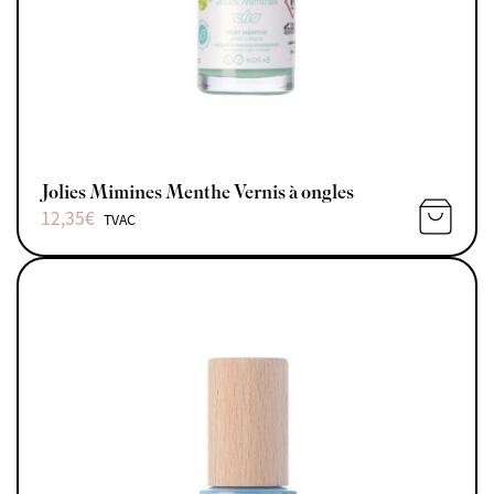
Jolies Mimines Menthe Vernis à ongles
12,35
€
TVAC
AJOUTE