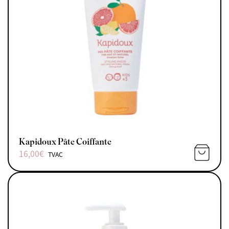
Kapidoux Pâte Coiffante
16,00
€
TVAC
AJOUTE