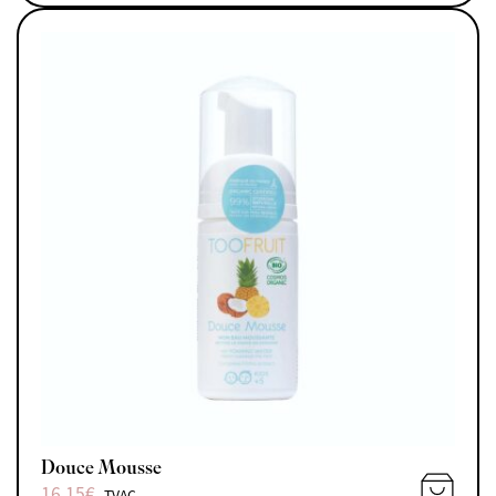
AJOUTE
Douce Mousse
16,15
€
TVAC