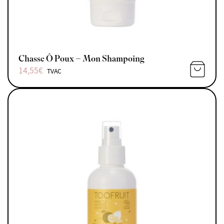
Chasse Ô Poux – Mon Shampoing
14,55
€
TVAC
AJOUTE