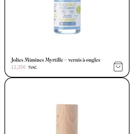
Jolies Mimines Myrtille – vernis à ongles
12,35
€
TVAC
AJOUTE