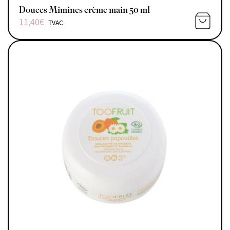
Douces Mimines crème main 50 ml
11,40
€
TVAC
AJOUTE