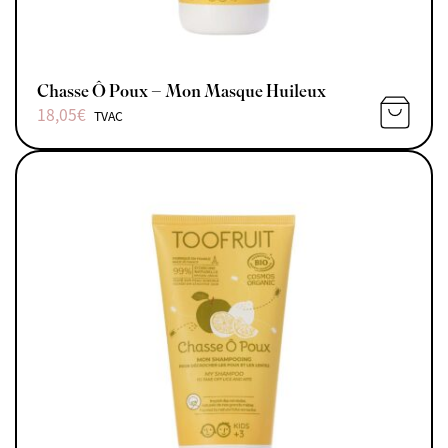
Chasse Ô Poux – Mon Masque Huileux
18,05
€
TVAC
AJOUTE