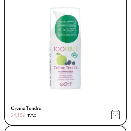
Crème Tendre
24,15
€
TVAC
AJOUTE