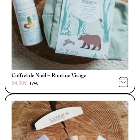
Coffret de Noël – Routine Visage
54,00
€
TVAC
AJOUTE