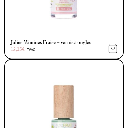
Jolies Mimines Fraise – vernis à ongles
12,35
€
TVAC
AJOUTE