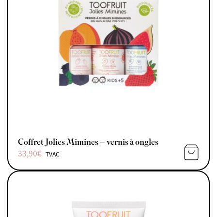
Coffret Jolies Mimines – vernis à ongles
33,90
€
TVAC
AJOUTE