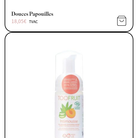
Douces Papouilles
18,05
€
TVAC
AJOUTE