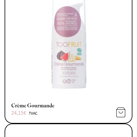
Crème Gourmande
24,15
€
TVAC
AJOUTE