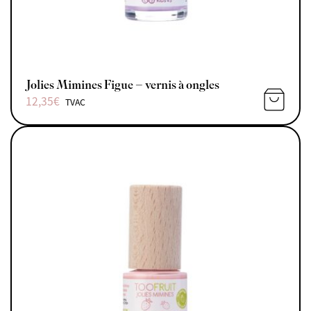
Jolies Mimines Figue – vernis à ongles
12,35
€
TVAC
AJOUTE