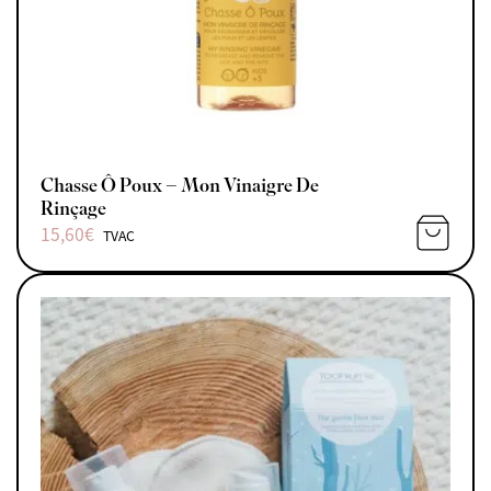
Chasse Ô Poux – Mon Vinaigre De
Rinçage
15,60
€
TVAC
AJOUTE