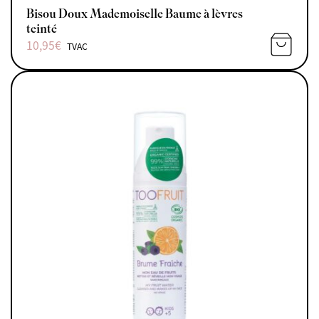
Bisou Doux Mademoiselle Baume à lèvres
teinté
10,95
€
TVAC
AJOUTE