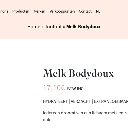
r ons
Producten
Merken
Verkooppunten
Contact
NL
FR
Melk Bodydoux
Home
»
Toofruit
»
Melk Bodydoux
17,10
€
BTW.INCL
HYDRATEERT | VERZACHT | EXTRA VLOEIBAA
Iedereen droomt van een lichaam met een za
ook!