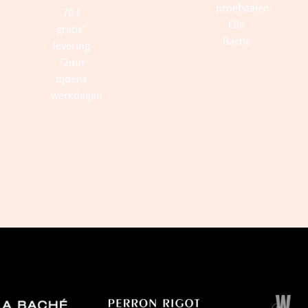
proefstalen
70 €
Ella
gratis*
Baché
levering
72uur
tijdens
werkdagen