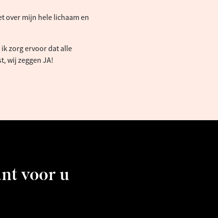
et over mijn hele lichaam en
.
ik zorg ervoor dat alle
, wij zeggen JA!
ant voor u