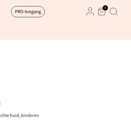
0
PRO-toegang
Mand
Zoek
Mijn rekening
R
chte huid, kinderen