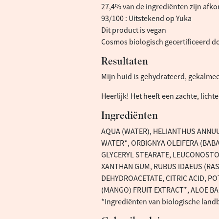
27,4% van de ingrediënten zijn afko
93/100 : Uitstekend op Yuka
Dit product is vegan
Cosmos biologisch gecertificeerd d
Resultaten
Mijn huid is gehydrateerd, gekalmeer
Heerlijk! Het heeft een zachte, lich
Ingrediënten
AQUA (WATER), HELIANTHUS ANNUU
WATER*, ORBIGNYA OLEIFERA (BABA
GLYCERYL STEARATE, LEUCONOSTOC
XANTHAN GUM, RUBUS IDAEUS (RAS
DEHYDROACETATE, CITRIC ACID, P
(MANGO) FRUIT EXTRACT*, ALOE BA
*Ingrediënten van biologische lan