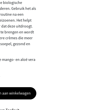
e biologische
deren. Gebruik het als
routine na een
seizoenen. Het helpt
 dat deze uitdroogt.
n te brengen en wordt
kere crèmes die meer
 soepel, gezond en
ge mango- en aloë vera
l
n aan winkelwagen