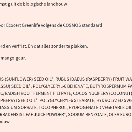
mstig uit de biologische landbouw
oor Ecocert Greenlife volgens de COSMOS standaard
d en verfrist. En dat alles zonder te plakken.
te mango-geur.
S (SUNFLOWER) SEED OIL*, RUBUS IDAEUS (RASPBERRY) FRUIT W
SSU) SEED OIL*, POLYGLYCERYL-6 BEHENATE, BUTYROSPERMUM PAR
/RADISH ROOT FERMENT FILTRATE, COCOS NUCIFERA (COCONUT) 
PBERRY) SEED OIL*, POLYGLYCERYL-6 STEARATE, HYDROLYZED S
OTASSIUM SORBATE, TOCOPHEROL, HYDROGENATED VEGETABLE OIL
RBADENSIS LEAF JUICE POWDER*, SODIUM BENZOATE, OLEA EUROPA
dbouw