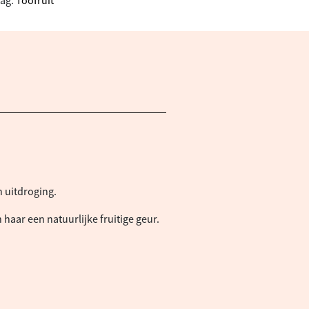
ag:
Toofruit
n uitdroging.
aar een natuurlijke fruitige geur.