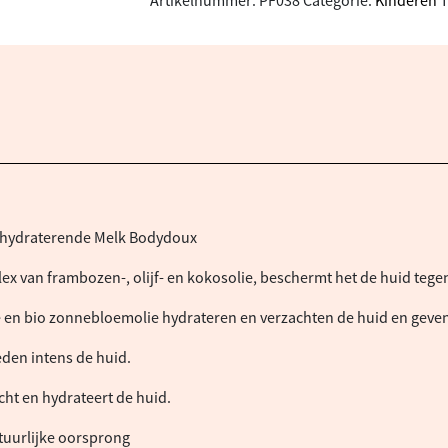
Artikelnummer:
PF038
Categorie:
Kinderen
T
e hydraterende Melk Bodydoux
lex van frambozen-, olijf- en kokosolie, beschermt het de huid tege
 en bio zonnebloemolie hydrateren en verzachten de huid en geven h
den intens de huid.
acht en hydrateert de huid.
tuurlijke oorsprong