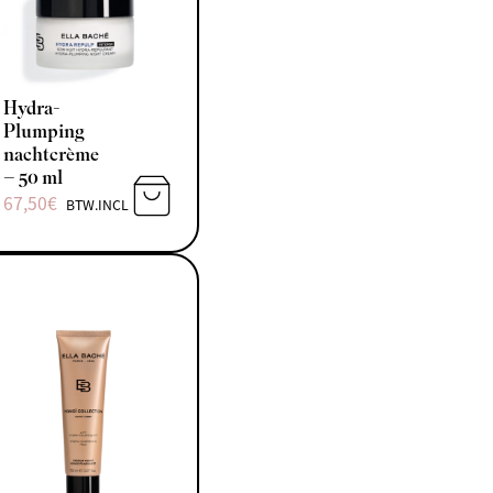
Hydra-
Plumping
nachtcrème
– 50 ml
67,50
€
BTW.INCL
N AAN WINKELWAGEN
TOEVOEGEN AAN WINKELWAGEN