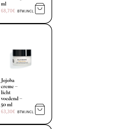
ml
68,70
€
BTW.INCL
N AAN WINKELWAGEN
TOEVOEGEN AAN WINKELWAGEN
Jojoba
creme –
licht
voedend –
50 ml
63,30
€
BTW.INCL
N AAN WINKELWAGEN
TOEVOEGEN AAN WINKELWAGEN