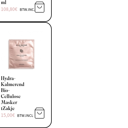
ml
108,80
€
BTW.INCL
N AAN WINKELWAGEN
TOEVOEGEN AAN WINKELWAGEN
Hydra-
Kalmerend
Bio-
Cellulose
Masker
1Zakje
15,00
€
BTW.INCL
N AAN WINKELWAGEN
TOEVOEGEN AAN WINKELWAGEN