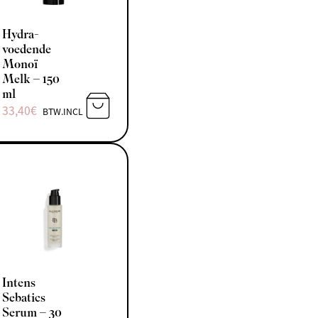
Hydra-
voedende
Monoï
Melk – 150
ml
33,40
€
BTW.INCL
N AAN WINKELWAGEN
TOEVOEGEN AAN WINKELWAGEN
Intens
Sebatics
Serum – 30