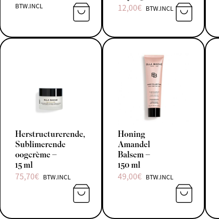
BTW.INCL
12,00
€
BTW.INCL
TOEVOEGEN AAN WINKELWAGEN
TOEVOEGE
Herstructurerende,
Honing
Sublimerende
Amandel
oogcrème –
Balsem –
15 ml
150 ml
75,70
€
49,00
€
BTW.INCL
BTW.INCL
TOEVOEGEN AAN WINKELWAGEN
TOEVOEGE