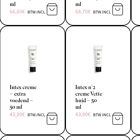
ml
ml
66,60
€
68,70
€
BTW.INCL
BTW.INCL
TOEVOEGEN AAN WINKELWAGEN
TOEVOEGE
Intex creme
Intex n°2
– extra
creme Vette
voedend –
huid – 50
50 ml
ml
43,90
€
43,90
€
BTW.INCL
BTW.INCL
TOEVOEGEN AAN WINKELWAGEN
TOEVOEGE