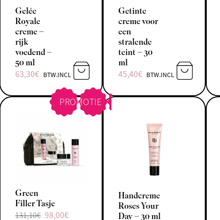
Gelée
Getinte
Royale
creme voor
creme –
een
rijk
stralende
voedend –
teint – 30
50 ml
ml
63,30
€
45,40
€
BTW.INCL
BTW.INCL
TOEVOEGEN AAN WINKELWAGEN
TOEVOEGE
PROMOTIE
Green
Handcreme
Filler Tasje
Roses Your
98,00
€
131,10
€
Day – 30 ml