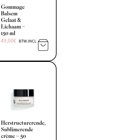
Gommage
Balsem
Gelaat &
Lichaam –
150 ml
49,00
€
BTW.INCL
N AAN WINKELWAGEN
TOEVOEGEN AAN WINKELWAGEN
Herstructurerende,
Sublimerende
crème – 50