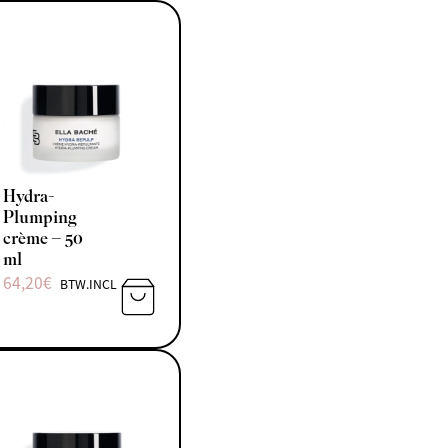
Hydra-
Plumping
crème – 50
ml
64,20
€
BTW.INCL
N AAN WINKELWAGEN
TOEVOEGEN AAN WINKELWAGEN