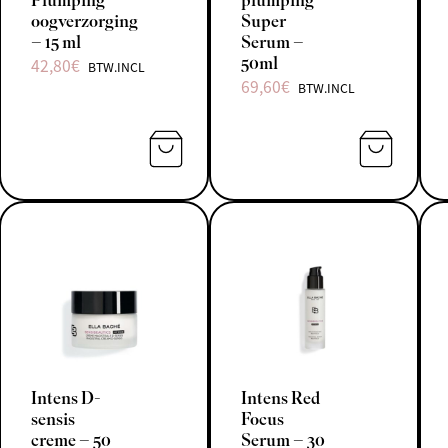
Plumping
plumping
oogverzorging
Super
– 15 ml
Serum –
50ml
42,80
€
BTW.INCL
69,60
€
BTW.INCL
TOEVOEGEN AAN WINKELWAGEN
TOEVOEGE
Intens D-
Intens Red
sensis
Focus
creme – 50
Serum – 30