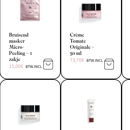
Bruisend
Crème
masker
Tomate
Micro-
Originale –
Peeling – 1
50 ml
zakje
73,70
€
BTW.INCL
15,00
€
BTW.INCL
TOEVOEGEN AAN WINKELWAGEN
TOEVOEGE