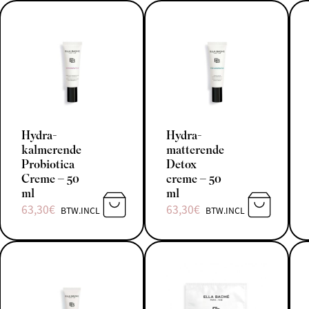
Hydra-
Hydra-
kalmerende
matterende
Probiotica
Detox
Creme – 50
creme – 50
ml
ml
63,30
€
63,30
€
BTW.INCL
BTW.INCL
TOEVOEGEN AAN WINKELWAGEN
TOEVOEGE