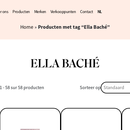
r ons
Producten
Merken
Verkooppunten
Contact
NL
FR
Producten met tag “Ella Baché”
Home
»
ELLA BACHÉ
Sorteer op
Sorteer op
Sorteer op
1 - 58 sur 58 producten
Sorteer op