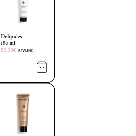
Delipidex
180 ml
59,90
€
BTW.INCL
N AAN WINKELWAGEN
TOEVOEGEN AAN WINKELWAGEN