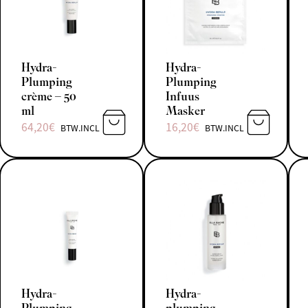
Hydra-
Hydra-
Plumping
Plumping
crème – 50
Infuus
ml
Masker
64,20
€
16,20
€
BTW.INCL
BTW.INCL
TOEVOEGEN AAN WINKELWAGEN
TOEVOEGE
Hydra-
Hydra-