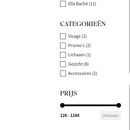
MERKEN
Ella Baché
(11)
CATEGORIEËN
CATEGORIEËN
Visage
(2)
Promo's
(2)
Lichaam
(1)
Gezicht
(8)
Accessoires
(2)
PRIJS
PRIJS
12€ - 116€
Uitwissen