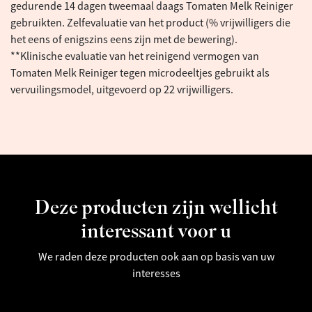
gedurende 14 dagen tweemaal daags Tomaten Melk Reiniger
gebruikten. Zelfevaluatie van het product (% vrijwilligers die
het eens of enigszins eens zijn met de bewering).
**Klinische evaluatie van het reinigend vermogen van
Tomaten Melk Reiniger tegen microdeeltjes gebruikt als
vervuilingsmodel, uitgevoerd op 22 vrijwilligers.
Deze producten zijn wellicht
interessant voor u
We raden deze producten ook aan op basis van uw
interesses