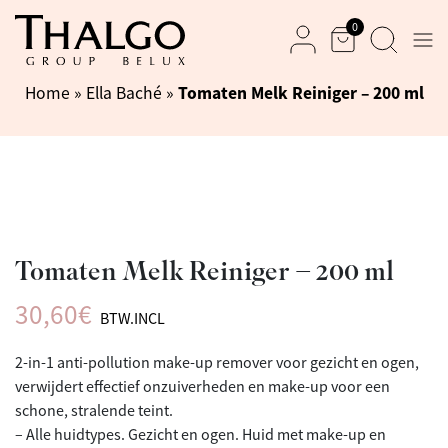
0
Men
Mand
Zoek
Mijn rekening
Tomaten Melk Reiniger – 200 ml
Home
»
Ella Baché
»
Tomaten Melk Reiniger – 200 ml
30,60
€
BTW.INCL
2-in-1 anti-pollution make-up remover voor gezicht en ogen,
verwijdert effectief onzuiverheden en make-up voor een
schone, stralende teint.
– Alle huidtypes. Gezicht en ogen. Huid met make-up en