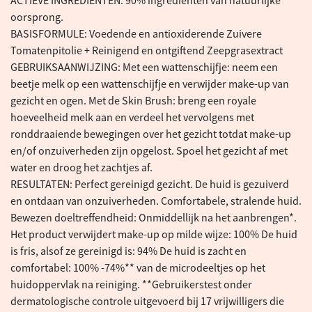
ACTIEVE INGREDIËNTEN: 90% ingrediënten van natuurlijke
oorsprong.
BASISFORMULE: Voedende en antioxiderende Zuivere
Tomatenpitolie + Reinigend en ontgiftend Zeepgrasextract
GEBRUIKSAANWIJZING: Met een wattenschijfje: neem een
beetje melk op een wattenschijfje en verwijder make-up van
gezicht en ogen. Met de Skin Brush: breng een royale
hoeveelheid melk aan en verdeel het vervolgens met
ronddraaiende bewegingen over het gezicht totdat make-up
en/of onzuiverheden zijn opgelost. Spoel het gezicht af met
water en droog het zachtjes af.
RESULTATEN: Perfect gereinigd gezicht. De huid is gezuiverd
en ontdaan van onzuiverheden. Comfortabele, stralende huid.
Bewezen doeltreffendheid: Onmiddellijk na het aanbrengen*.
Het product verwijdert make-up op milde wijze: 100% De huid
is fris, alsof ze gereinigd is: 94% De huid is zacht en
comfortabel: 100% -74%** van de microdeeltjes op het
huidoppervlak na reiniging. **Gebruikerstest onder
dermatologische controle uitgevoerd bij 17 vrijwilligers die