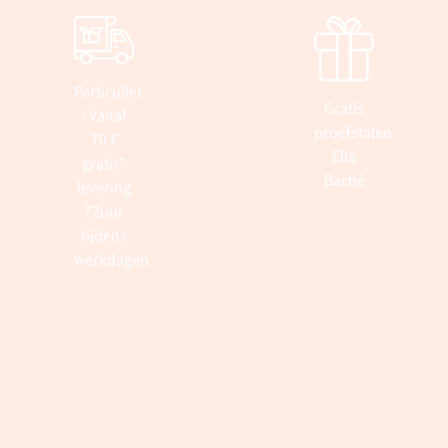
Particulier
Gratis
: Vanaf
proefstalen
70 €
Ella
gratis*
Baché
levering
72uur
tijdens
werkdagen