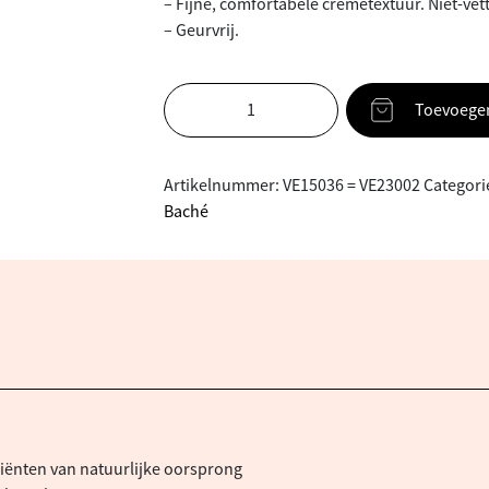
– Fijne, comfortabele crèmetextuur. Niet-vet
– Geurvrij.
Toevoege
Artikelnummer:
VE15036 = VE23002
Categori
Baché
ënten van natuurlijke oorsprong