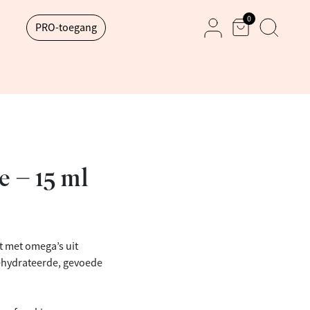
0
PRO-toegang
Mand
Zoek
Mijn rekening
 – 15 ml
t met omega’s uit
gehydrateerde, gevoede