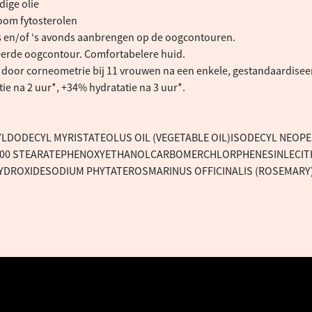
ige olie
oom fytosterolen
 en/of ‘s avonds aanbrengen op de oogcontouren.
erde oogcontour. Comfortabelere huid.
 door corneometrie bij 11 vrouwen na een enkele, gestandaardisee
ie na 2 uur*, +34% hydratatie na 3 uur*.
LDODECYL MYRISTATEOLUS OIL (VEGETABLE OIL)ISODECYL NEOP
-100 STEARATEPHENOXYETHANOLCARBOMERCHLORPHENESINLECITH
YDROXIDESODIUM PHYTATEROSMARINUS OFFICINALIS (ROSEMARY