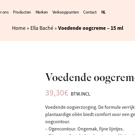
r ons
Producten
Merken
Verkooppunten
Contact
NL
FR
Voedende oogcreme – 15 ml
Home
»
Ella Baché
»
Voedende oogcreme
39,30
€
BTW.INCL
Voedende oogverzorging. De formule verrijk
plantaardige oliën biedt comfort voor een 
oogcontour.
– Ogencontour. Ongemak, fijne lijntjes.