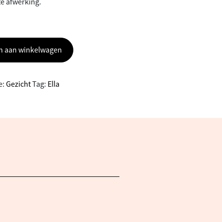
te afwerking.
n aan winkelwagen
e:
Gezicht
Tag:
Ella