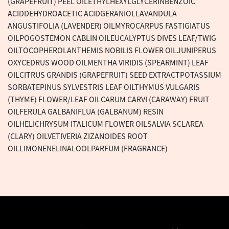
(GRAPEFRUIT) PEEL OILETHYLHEXYLGLYCERINBENZOIC
ACIDDEHYDROACETIC ACIDGERANIOLLAVANDULA
ANGUSTIFOLIA (LAVENDER) OILMYROCARPUS FASTIGIATUS
OILPOGOSTEMON CABLIN OILEUCALYPTUS DIVES LEAF/TWIG
OILTOCOPHEROLANTHEMIS NOBILIS FLOWER OILJUNIPERUS
OXYCEDRUS WOOD OILMENTHA VIRIDIS (SPEARMINT) LEAF
OILCITRUS GRANDIS (GRAPEFRUIT) SEED EXTRACTPOTASSIUM
SORBATEPINUS SYLVESTRIS LEAF OILTHYMUS VULGARIS
(THYME) FLOWER/LEAF OILCARUM CARVI (CARAWAY) FRUIT
OILFERULA GALBANIFLUA (GALBANUM) RESIN
OILHELICHRYSUM ITALICUM FLOWER OILSALVIA SCLAREA
(CLARY) OILVETIVERIA ZIZANOIDES ROOT
OILLIMONENELINALOOLPARFUM (FRAGRANCE)