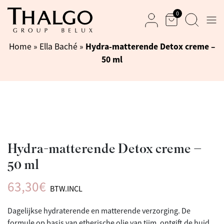
0
Men
Mand
Zoek
Mijn rekening
Hydra-matterende Detox creme –
Home
»
Ella Baché
»
50 ml
Hydra-matterende Detox creme –
50 ml
63,30
€
BTW.INCL
Dagelijkse hydraterende en matterende verzorging. De
formule op basis van etherische olie van tijm, ontgift de huid