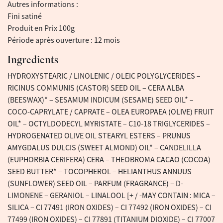
Autres informations :
Fini satiné
Produit en Prix 100g
Période après ouverture : 12 mois
Ingredients
HYDROXYSTEARIC / LINOLENIC / OLEIC POLYGLYCERIDES –
RICINUS COMMUNIS (CASTOR) SEED OIL – CERA ALBA
(BEESWAX)* – SESAMUM INDICUM (SESAME) SEED OIL* –
COCO-CAPRYLATE / CAPRATE – OLEA EUROPAEA (OLIVE) FRUIT
OIL* – OCTYLDODECYL MYRISTATE – C10-18 TRIGLYCERIDES –
HYDROGENATED OLIVE OIL STEARYL ESTERS – PRUNUS
AMYGDALUS DULCIS (SWEET ALMOND) OIL* – CANDELILLA
(EUPHORBIA CERIFERA) CERA – THEOBROMA CACAO (COCOA)
SEED BUTTER* – TOCOPHEROL – HELIANTHUS ANNUUS
(SUNFLOWER) SEED OIL – PARFUM (FRAGRANCE) – D-
LIMONENE – GERANIOL – LINALOOL [+ / -MAY CONTAIN : MICA –
SILICA – CI 77491 (IRON OXIDES) – CI 77492 (IRON OXIDES) – CI
77499 (IRON OXIDES) – CI 77891 (TITANIUM DIOXIDE) – CI 77007