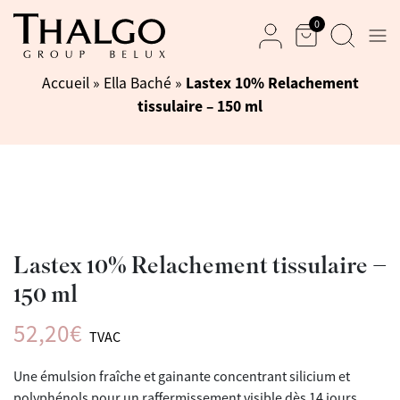
0
Men
Panier
Recherche
Mon compte
Lastex 10% Relachement
Accueil
»
Ella Baché
»
tissulaire – 150 ml
Lastex 10% Relachement tissulaire –
150 ml
52,20
€
TVAC
Une émulsion fraîche et gainante concentrant silicium et
polyphénols pour un raffermissement visible dès 14 jours.