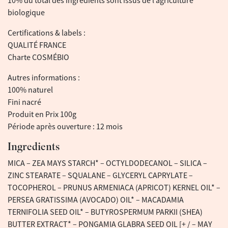
10% du total des ingrédients sont issus de l’agriculture
biologique
Certifications & labels :
QUALITÉ FRANCE
Charte COSMÉBIO
Autres informations :
100% naturel
Fini nacré
Produit en Prix 100g
Période après ouverture : 12 mois
Ingredients
MICA – ZEA MAYS STARCH* – OCTYLDODECANOL – SILICA –
ZINC STEARATE – SQUALANE – GLYCERYL CAPRYLATE –
TOCOPHEROL – PRUNUS ARMENIACA (APRICOT) KERNEL OIL* –
PERSEA GRATISSIMA (AVOCADO) OIL* – MACADAMIA
TERNIFOLIA SEED OIL* – BUTYROSPERMUM PARKII (SHEA)
BUTTER EXTRACT* – PONGAMIA GLABRA SEED OIL [+ / – MAY