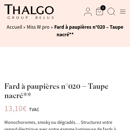
0
Men
Panier
Recherche
Mon compte
Fard à paupières n°020 – Taupe
Accueil
»
Miss W pro
»
nacré**
Fard à paupières n°020 – Taupe
nacré**
13,10
€
TVAC
Monochoromes, smoky ou dégradés… Structurez votre
regard électrique avec notre gamme lumineuse de fards à