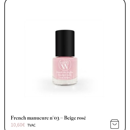
French manucure n°03 – Beige rosé
10,60
€
TVAC