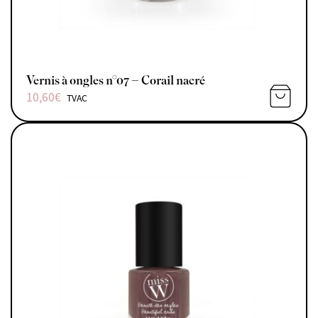
Vernis à ongles n°07 – Corail nacré
10,60
€
TVAC
AJOUTE