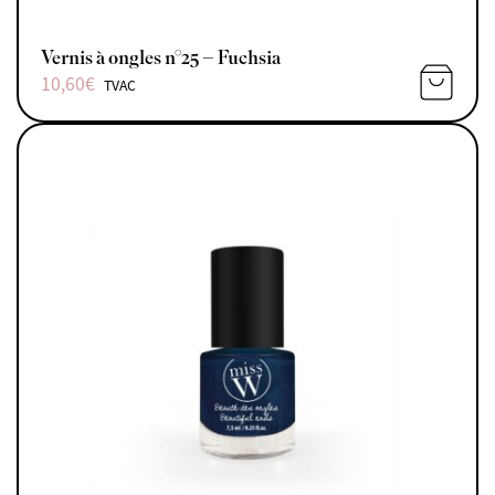
Vernis à ongles n°25 – Fuchsia
10,60
€
TVAC
AJOUTE