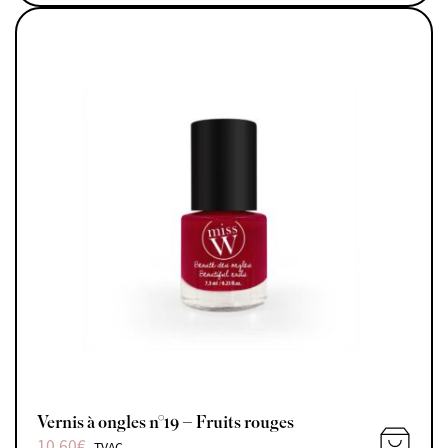
AJOUTE
Vernis à ongles n°19 – Fruits rouges
10,60
€
TVAC