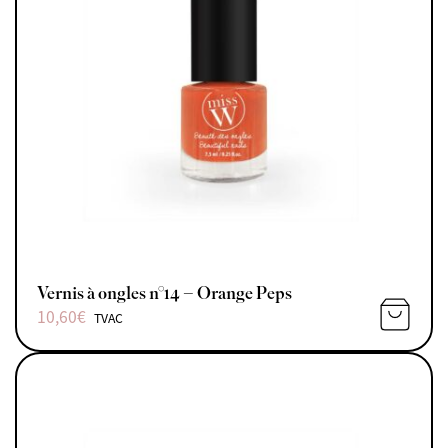
Vernis à ongles n°14 – Orange Peps
10,60
€
TVAC
AJOUTE