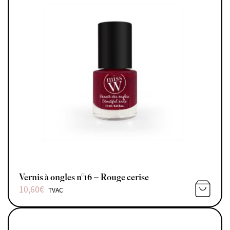
Vernis à ongles n°16 – Rouge cerise
10,60
€
TVAC
AJOUTE