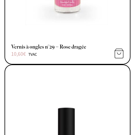
Vernis à ongles n°29 – Rose dragée
10,60
€
TVAC
AJOUTE