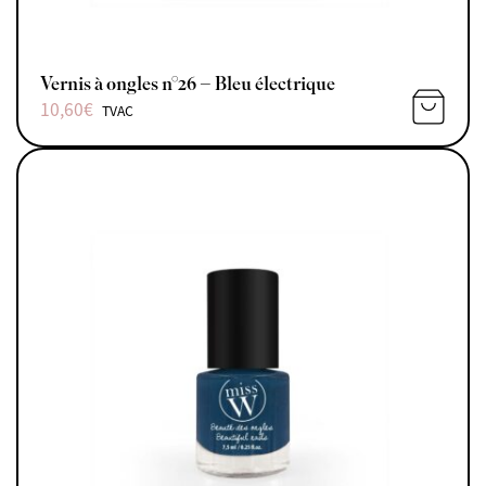
Vernis à ongles n°26 – Bleu électrique
10,60
€
TVAC
AJOUTE