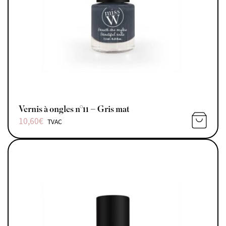
Vernis à ongles n°11 – Gris mat
10,60
€
TVAC
AJOUTE