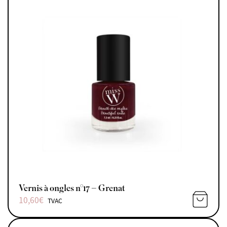
Vernis à ongles n°17 – Grenat
10,60
€
TVAC
AJOUTE