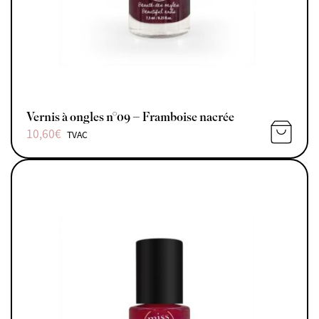
Vernis à ongles n°09 – Framboise nacrée
10,60
€
TVAC
AJOUTE