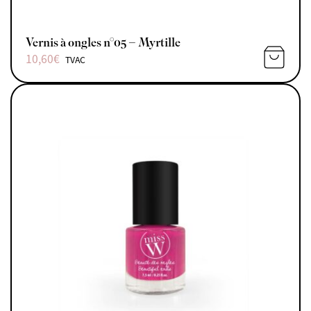
Vernis à ongles n°05 – Myrtille
10,60
€
TVAC
AJOUTE