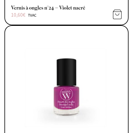
Vernis à ongles n°24 – Violet nacré
10,60
€
TVAC
AJOUTE