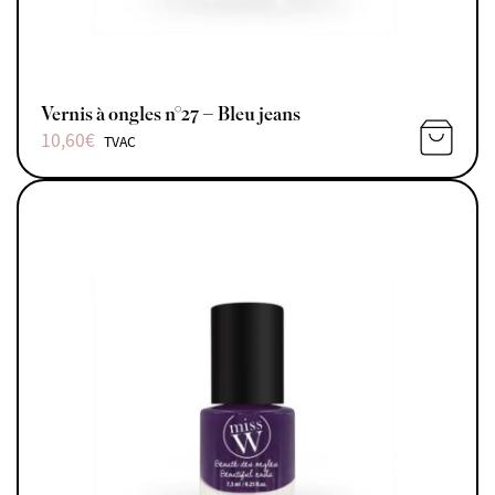
Vernis à ongles n°27 – Bleu jeans
10,60
€
TVAC
AJOUTE