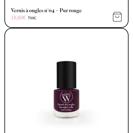
Vernis à ongles n°04 – Pur rouge
10,60
€
TVAC
AJOUTE