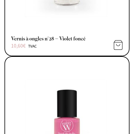
Vernis à ongles n°28 – Violet foncé
10,60
€
TVAC
AJOUTE