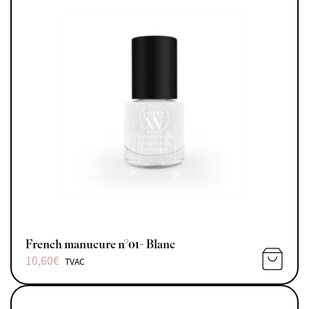
French manucure n°01- Blanc
10,60
€
TVAC
AJOUTE