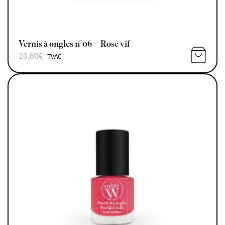
Vernis à ongles n°06 – Rose vif
10,60
€
TVAC
AJOUTE