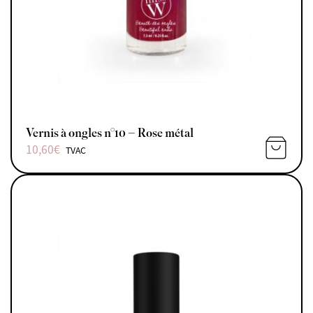
Vernis à ongles n°10 – Rose métal
10,60
€
TVAC
AJOUTE