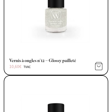
Vernis à ongles n°12 – Glossy pailleté
10,60
€
TVAC
AJOUTE