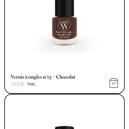
Vernis à ongles n°13 – Chocolat
10,60
€
TVAC
AJOUTE