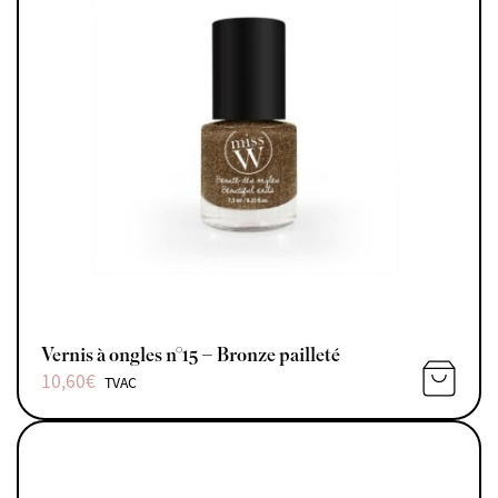
Vernis à ongles n°15 – Bronze pailleté
10,60
€
TVAC
AJOUTE