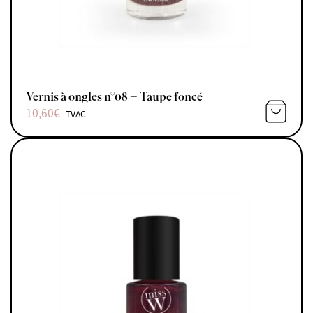
Vernis à ongles n°08 – Taupe foncé
10,60
€
TVAC
AJOUTE