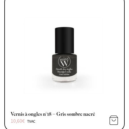
Vernis à ongles n°18 – Gris sombre nacré
10,60
€
TVAC