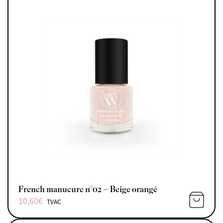
French manucure n°02 – Beige orangé
10,60
€
TVAC
AJOUTE