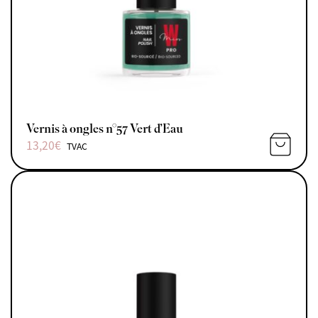
Vernis à ongles n°57 Vert d’Eau
13,20
€
TVAC
AJOUTE