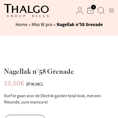
0
Men
Mand
Zoek
Mijn rekening
Nagellak n°58 Grenade
Home
»
Miss W pro
»
Nagellak n°58 Grenade
10,60
€
BTW.INCL
Durf te gaan voor de Electrik garden total look, met een
flitsende, zure manicure!