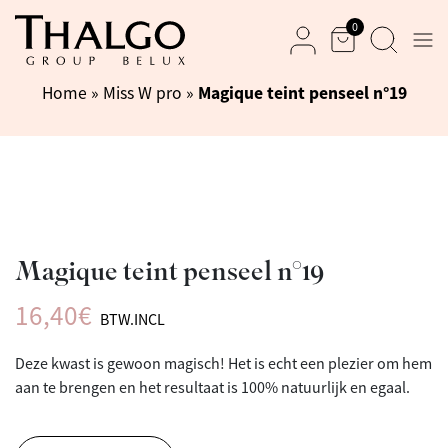
0
Men
Mand
Zoek
Mijn rekening
Magique teint penseel n°19
Home
»
Miss W pro
»
Magique teint penseel n°19
16,40
€
BTW.INCL
Deze kwast is gewoon magisch! Het is echt een plezier om hem
aan te brengen en het resultaat is 100% natuurlijk en egaal.