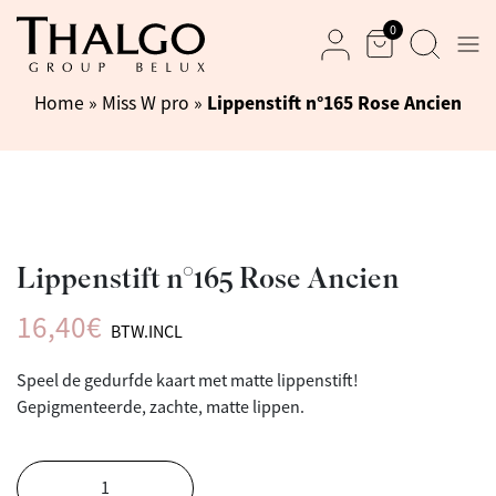
0
Men
Mand
Zoek
Mijn rekening
Lippenstift n°165 Rose Ancien
Home
»
Miss W pro
»
Lippenstift n°165 Rose Ancien
16,40
€
BTW.INCL
Speel de gedurfde kaart met matte lippenstift!
Gepigmenteerde, zachte, matte lippen.