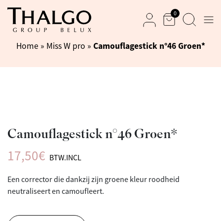
0
Men
Mand
Zoek
Mijn rekening
Camouflagestick n°46 Groen*
Home
»
Miss W pro
»
Camouflagestick n°46 Groen*
17,50
€
BTW.INCL
Een corrector die dankzij zijn groene kleur roodheid
neutraliseert en camoufleert.